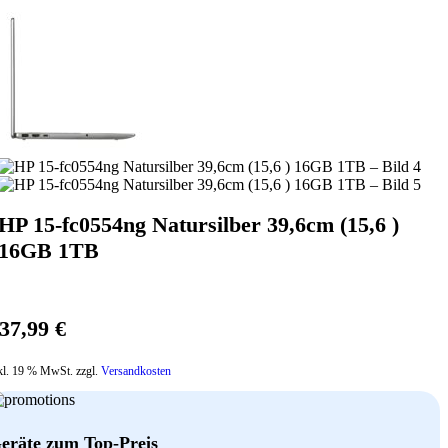
HP 15-fc0554ng Natursilber 39,6cm (15,6 )
16GB 1TB
37,99
€
kl. 19 % MwSt. zzgl.
Versandkosten
eräte zum Top-Preis