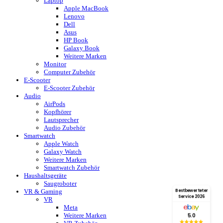
Laptop
Apple MacBook
Lenovo
Dell
Asus
HP Book
Galaxy Book
Weitere Marken
Monitor
Computer Zubehör
E-Scooter
E-Scooter Zubehör
Audio
AirPods
Kopfhörer
Lautsprecher
Audio Zubehör
Smartwatch
Apple Watch
Galaxy Watch
Weitere Marken
Smartwatch Zubehör
Haushaltsgeräte
Saugroboter
VR & Gaming
Bestbewerteter
Service 2026
VR
Meta
Weitere Marken
5.0