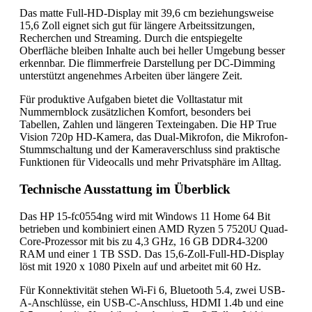
Das matte Full-HD-Display mit 39,6 cm beziehungsweise
15,6 Zoll eignet sich gut für längere Arbeitssitzungen,
Recherchen und Streaming. Durch die entspiegelte
Oberfläche bleiben Inhalte auch bei heller Umgebung besser
erkennbar. Die flimmerfreie Darstellung per DC-Dimming
unterstützt angenehmes Arbeiten über längere Zeit.
Für produktive Aufgaben bietet die Volltastatur mit
Nummernblock zusätzlichen Komfort, besonders bei
Tabellen, Zahlen und längeren Texteingaben. Die HP True
Vision 720p HD-Kamera, das Dual-Mikrofon, die Mikrofon-
Stummschaltung und der Kameraverschluss sind praktische
Funktionen für Videocalls und mehr Privatsphäre im Alltag.
Technische Ausstattung im Überblick
Das HP 15-fc0554ng wird mit Windows 11 Home 64 Bit
betrieben und kombiniert einen AMD Ryzen 5 7520U Quad-
Core-Prozessor mit bis zu 4,3 GHz, 16 GB DDR4-3200
RAM und einer 1 TB SSD. Das 15,6-Zoll-Full-HD-Display
löst mit 1920 x 1080 Pixeln auf und arbeitet mit 60 Hz.
Für Konnektivität stehen Wi-Fi 6, Bluetooth 5.4, zwei USB-
A-Anschlüsse, ein USB-C-Anschluss, HDMI 1.4b und eine