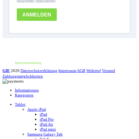
*100€ Mindestbestellwert. Der Wert des Rabattes beträgt 10€. Nur für deine erste
Bestellung und einmalig pro Person einlösbar. Nur bei erstmaliger Newsletter-
Anmeldung. Nicht mit anderen Aktionen oder Angeboten kombinierbar. Keine
Barauszahlung möglich.
Datenschutzerklärung
GIE
2026
Datenschutzerklärung
Impressum
AGB
Widerruf
Versand
Zahlungsmöglichkeiten
Informationen
Kategorien
Tablet
Apple iPad
iPad
iPad Pro
iPad Air
iPad mini
Samsung Galaxy Tab