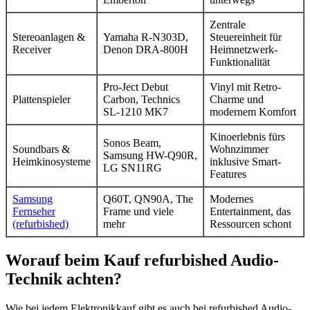
Zentrale
Stereoanlagen &
Yamaha R-N303D,
Steuereinheit für
Receiver
Denon DRA-800H
Heimnetzwerk-
Funktionalität
Pro-Ject Debut
Vinyl mit Retro-
Plattenspieler
Carbon, Technics
Charme und
SL-1210 MK7
modernem Komfort
Kinoerlebnis fürs
Sonos Beam,
Soundbars &
Wohnzimmer
Samsung HW-Q90R,
Heimkinosysteme
inklusive Smart-
LG SN11RG
Features
Samsung
Q60T, QN90A, The
Modernes
Fernseher
Frame und viele
Entertainment, das
(refurbished)
mehr
Ressourcen schont
Worauf beim Kauf refurbished Audio-
Technik achten?
Wie bei jedem Elektronikkauf gibt es auch bei refurbished Audio-