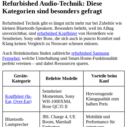
Refurbished Audio-Technik: Diese
Kategorien sind besonders gefragt
Refurbished Technik gibt es längst nicht mehr nur bei Zubehör wie
kleinen Bluetooth-Speakern. Besonders beliebt, weil im Alltag
unverzichtbar, sind
refurbished Kopfhörer
von Herstellern wie
Sennheiser, Sony oder Bose, die sich auch in puncto Komfort und
Klang keinen Vergleich zu Neuware scheuen müssen.
Auch Heimkinofans finden zahlreiche
refurbished Samsung
Fernseher
, welche Unterhaltung und Smart-Home-Funktionalität
perfekt vereinen – und dabei Ressourcen sparen.
Geräte-
Vorteile beim
Beliebte Modelle
Kategorie
Kauf
Sennheiser
Hervorragende
Kopfhörer (In-
Momentum, Sony
Klangqualität zum
Ear, Over-Ear)
WH-1000XM4,
halben Preis
Bose QC35 II
JBL Charge 4, UE
Mobilität und
Bluetooth-
Boom, Marshall
Performance für
Lautsprecher
Emberton
unterwegs