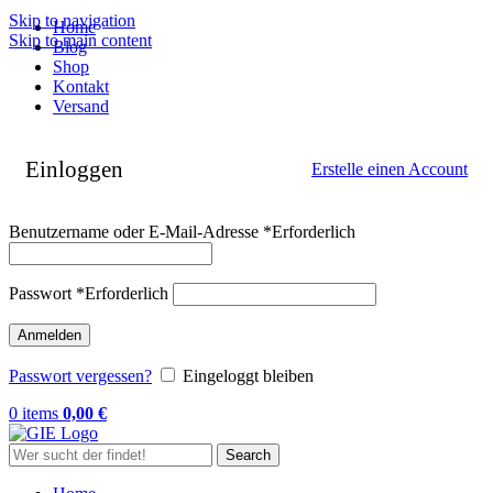
Skip to navigation
Home
Skip to main content
Blog
Shop
Kontakt
Versand
Einloggen
Erstelle einen Account
Benutzername oder E-Mail-Adresse
*
Erforderlich
Passwort
*
Erforderlich
Anmelden
Passwort vergessen?
Eingeloggt bleiben
0
items
0,00
€
Search