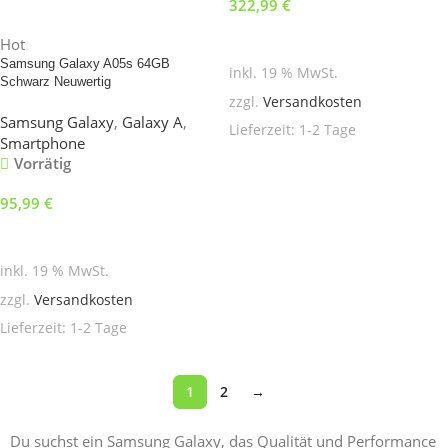
322,99
€
In den Warenkorb
Hot
Samsung Galaxy A05s 64GB
inkl. 19 % MwSt.
Schwarz Neuwertig
zzgl.
Versandkosten
Samsung Galaxy
,
Galaxy A
,
Lieferzeit:
1-2 Tage
Smartphone
Vorrätig
95,99
€
In den Warenkorb
inkl. 19 % MwSt.
zzgl.
Versandkosten
Lieferzeit:
1-2 Tage
1
2
→
Du suchst ein Samsung Galaxy, das Qualität und Performance