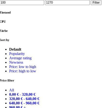
Min.
Max.
Filter
Preis
Preis
Zustand
CPU
Farbe
Sort by
Default
Popularity
Average rating
Newness
Price: low to high
Price: high to low
Price filter
All
0,00
€
-
320,00
€
320,00
€
-
640,00
€
640,00
€
-
960,00
€
960,00
€
+