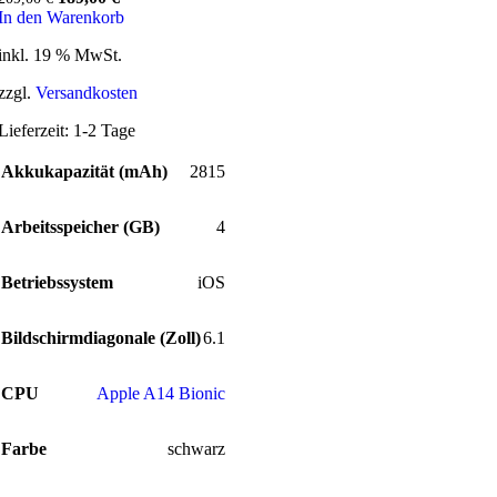
Preis
Preis
In den Warenkorb
war:
ist:
inkl. 19 % MwSt.
209,00 €
189,00 €.
zzgl.
Versandkosten
Lieferzeit:
1-2 Tage
Akkukapazität (mAh)
2815
Arbeitsspeicher (GB)
4
Betriebssystem
iOS
Bildschirmdiagonale (Zoll)
6.1
CPU
Apple A14 Bionic
Farbe
schwarz