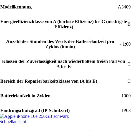
Modellkennung
A3409
Energieeffizienzklasse von A (höchste Effizienz) bis G (niedrigste
B
Effizienz)
Anzahl der Stunden des Werts der Batterielaufzeit pro
41:00
Zyklus (h:min)
Klassen der Zuverlässigkeit nach wiederholtem freien Fall von
C
A bis E
Bereich der Reparierbarkeitsklasse von (A bis E)
C
Batterielaufzeit in Zyklen
1000
Eindringschutzgrad (IP-Schutzart)
IP68
Schnellansicht