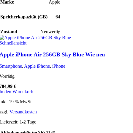
Marke
Apple
Speicherkapazität (GB)
64
Zustand
Neuwertig
Schnellansicht
Apple iPhone Air 256GB Sky Blue Wie neu
Smartphone
,
Apple iPhone
,
iPhone
Vorrätig
784,99
€
In den Warenkorb
inkl. 19 % MwSt.
zzgl.
Versandkosten
Lieferzeit:
1-2 Tage
Akkukapazität (mAh)
3149