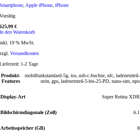
Smartphone
,
Apple iPhone
,
iPhone
Vorrätig
625,99
€
In den Warenkorb
inkl. 19 % MwSt.
zzgl.
Versandkosten
Lieferzeit:
1-2 Tage
Produkt-
mobilfunkstandard-5g
,
ios
,
usb-c-buchse
,
nfc
,
ladenetzteil-
Features
nein
,
gps
,
ladenetzteil-5-bis-25-PD
,
nano-sim
,
npu
Display-Art
Super Retina XDR
Bildschirmdiagonale (Zoll)
6.1
Arbeitsspeicher (GB)
8