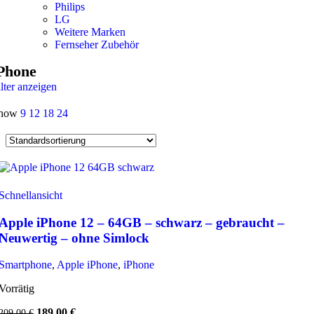
Philips
LG
Weitere Marken
Fernseher Zubehör
Phone
ilter anzeigen
how
9
12
18
24
-10%
Schnellansicht
Apple iPhone 12 – 64GB – schwarz – gebraucht –
Neuwertig – ohne Simlock
Smartphone
,
Apple iPhone
,
iPhone
Vorrätig
Ursprünglicher
Aktueller
189,00
€
209,00
€