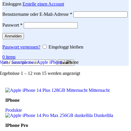
Einloggen
Erstelle einen Account
Erforderlich
Benutzername oder E-Mail-Adresse
*
Erforderlich
Passwort
*
Anmelden
Passwort vergessen?
Eingeloggt bleiben
0
items
Start
/
Smartphone
/
Apple iPhone
/
iPhone
Search
Ergebnisse 1 – 12 von 15 werden angezeigt
IPhone
Produkte
IPhone Pro