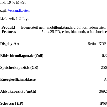
inkl. 19 % MwSt.
zzgl.
Versandkosten
Lieferzeit:
1-2 Tage
Produkt-
ladenetzteil-nein
,
mobilfunkstandard-5g
,
ios
,
ladenetzteil-
Features
5-bis-25-PD
,
esim
,
bluetooth
,
usb-c-buchse
Display-Art
Retina XDR
Bildschirmdiagonale (Zoll)
6.3
Speicherkapazität (GB)
256
Energieeffizienzklasse
A
Akkukapazität (mAh)
3692
Schutzart (IP)
IP68