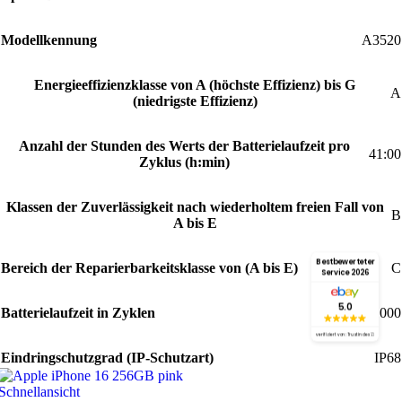
Modellkennung
A3520
Energieeffizienzklasse von A (höchste Effizienz) bis G
A
(niedrigste Effizienz)
Anzahl der Stunden des Werts der Batterielaufzeit pro
41:00
Zyklus (h:min)
Klassen der Zuverlässigkeit nach wiederholtem freien Fall von
B
A bis E
Bestbewerteter
Bereich der Reparierbarkeitsklasse von (A bis E)
C
Service 2026
5.0
Batterielaufzeit in Zyklen
1000
verifiziert von: Trustindex
Eindringschutzgrad (IP-Schutzart)
IP68
Schnellansicht