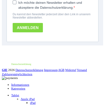
*100€ Mindestbestellwert. Der Wert des Rabattes beträgt 10€. Nur für deine erste
Bestellung und einmalig pro Person einlösbar. Nur bei erstmaliger Newsletter-
Anmeldung. Nicht mit anderen Aktionen oder Angeboten kombinierbar. Keine
Barauszahlung möglich.
Datenschutzerklärung
GIE
2026
Datenschutzerklärung
Impressum
AGB
Widerruf
Versand
Zahlungsmöglichkeiten
Informationen
Kategorien
Tablet
Apple iPad
iPad