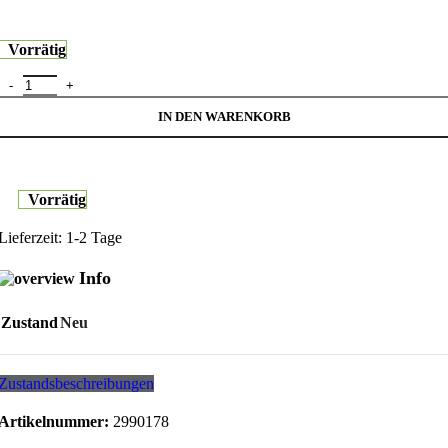
Vorrätig
1x2 Belkin Kameralinsenschutz TempGlass iPhone 15/15 Plus Menge
IN DEN WARENKORB
Vorrätig
Lieferzeit:
1-2 Tage
Info
Zustand
Neu
Zustandsbeschreibungen
Artikelnummer:
2990178