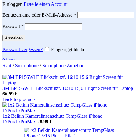
Einloggen
Erstelle einen Account
Erforderlich
Benutzername oder E-Mail-Adresse
*
Erforderlich
Passwort
*
Anmelden
Passwort vergessen?
Eingeloggt bleiben
0
items
Start
/
Smartphone
/
Smartphone Zubehör
Search
3M BP156W1E Blickschutzf. 16:10 15,6 Bright Screen für Laptop
66,99
€
Back to products
1x2 Belkin Kameralinsenschutz TempGlass iPhone
15Pro/15ProMax
28,99
€