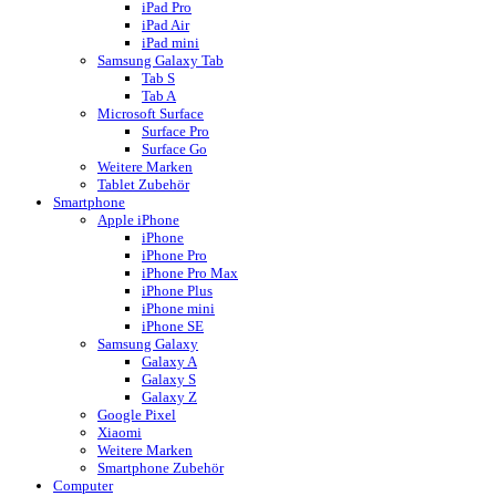
iPad Pro
iPad Air
iPad mini
Samsung Galaxy Tab
Tab S
Tab A
Microsoft Surface
Surface Pro
Surface Go
Weitere Marken
Tablet Zubehör
Smartphone
Apple iPhone
iPhone
iPhone Pro
iPhone Pro Max
iPhone Plus
iPhone mini
iPhone SE
Samsung Galaxy
Galaxy A
Galaxy S
Galaxy Z
Google Pixel
Xiaomi
Weitere Marken
Smartphone Zubehör
Computer