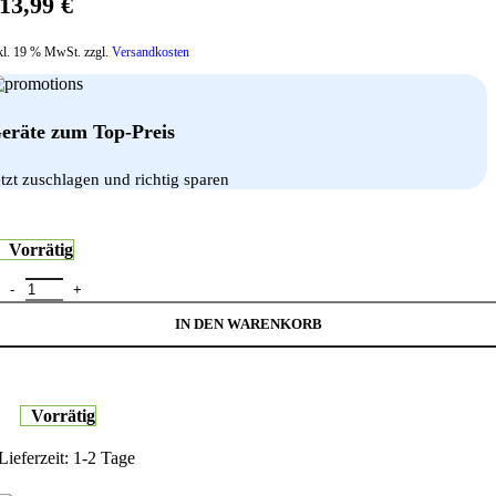
13,99
€
kl. 19 % MwSt. zzgl.
Versandkosten
eräte zum Top-Preis
etzt zuschlagen und richtig sparen
Vorrätig
3M PF250W9EM Blickschutzfilter COMPLY Magnetic Monitor 25 16
IN DEN WARENKORB
Vorrätig
Lieferzeit:
1-2 Tage