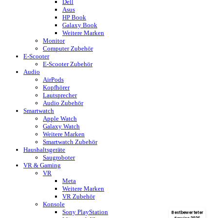
Dell
Asus
HP Book
Galaxy Book
Weitere Marken
Monitor
Computer Zubehör
E-Scooter
E-Scooter Zubehör
Audio
AirPods
Kopfhörer
Lautsprecher
Audio Zubehör
Smartwatch
Apple Watch
Galaxy Watch
Weitere Marken
Smartwatch Zubehör
Haushaltsgeräte
Saugroboter
VR & Gaming
VR
Meta
Weitere Marken
VR Zubehör
Konsole
Sony PlayStation
Bestbewerteter