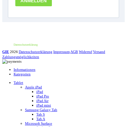
*100€ Mindestbestellwert. Der Wert des Rabattes beträgt 10€. Nur für deine erste
Bestellung und einmalig pro Person einlösbar. Nur bei erstmaliger Newsletter-
Anmeldung. Nicht mit anderen Aktionen oder Angeboten kombinierbar. Keine
Barauszahlung möglich.
Datenschutzerklärung
GIE
2026
Datenschutzerklärung
Impressum
AGB
Widerruf
Versand
Zahlungsmöglichkeiten
Informationen
Kategorien
Tablet
Apple iPad
iPad
iPad Pro
iPad Air
iPad mini
Samsung Galaxy Tab
Tab S
Tab A
Microsoft Surface