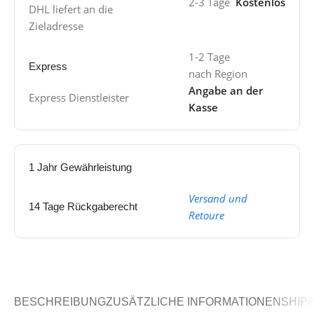
2-3 Tage
Kostenlos
DHL liefert an die
Zieladresse
1-2 Tage
Express
nach Region
Angabe an der
Express Dienstleister
Kasse
1 Jahr Gewährleistung
Versand und
14 Tage Rückgaberecht
Retoure
BESCHREIBUNG
ZUSÄTZLICHE INFORMATIONEN
SHIPP