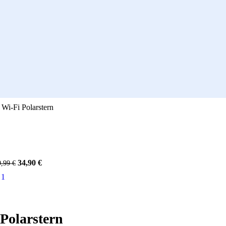
Wi-Fi Polarstern
Ursprünglicher
Aktueller
34,90
€
9,99
€
Preis
Preis
war:
ist:
39,99 €
34,90 €.
Polarstern