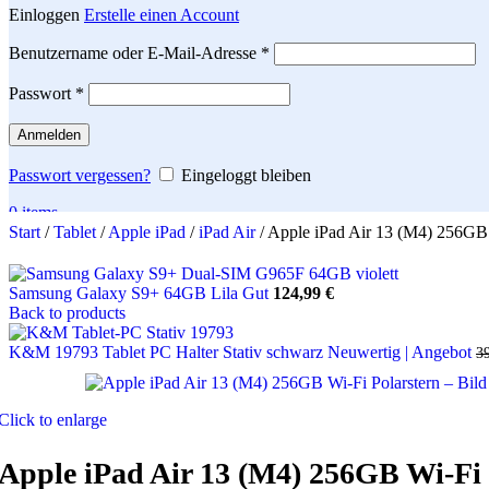
Einloggen
Erstelle einen Account
Erforderlich
Benutzername oder E-Mail-Adresse
*
Erforderlich
Passwort
*
Anmelden
Passwort vergessen?
Eingeloggt bleiben
0
items
Start
/
Tablet
/
Apple iPad
/
iPad Air
/
Apple iPad Air 13 (M4) 256GB 
Search
Samsung Galaxy S9+ 64GB Lila Gut
124,99
€
Back to products
K&M 19793 Tablet PC Halter Stativ schwarz Neuwertig | Angebot
3
Click to enlarge
Apple iPad Air 13 (M4) 256GB Wi-Fi 