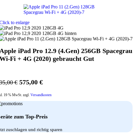
Click to enlarge
Apple iPad Pro 12.9 (4.Gen) 256GB Spacegrau
Wi-Fi + 4G (2020) gebraucht Gut
Ursprünglicher
Aktueller
575,00
€
95,00
€
Preis
Preis
kl. 19 % MwSt. zzgl.
Versandkosten
war:
ist:
595,00 €
575,00 €.
eräte zum Top-Preis
etzt zuschlagen und richtig sparen