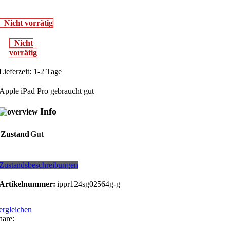
Nicht vorrätig
Nicht
vorrätig
Lieferzeit:
1-2 Tage
Apple iPad Pro gebraucht gut
Info
Zustand
Gut
Zustandsbeschreibungen
Artikelnummer:
ippr124sg02564g-g
ergleichen
hare: