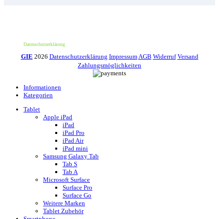
*100€ Mindestbestellwert. Der Wert des Rabattes beträgt 10€. Nur für deine erste
Bestellung und einmalig pro Person einlösbar. Nur bei erstmaliger Newsletter-
Anmeldung. Nicht mit anderen Aktionen oder Angeboten kombinierbar. Keine
Barauszahlung möglich.
Datenschutzerklärung
GIE
2026
Datenschutzerklärung
Impressum
AGB
Widerruf
Versand
Zahlungsmöglichkeiten
Informationen
Kategorien
Tablet
Apple iPad
iPad
iPad Pro
iPad Air
iPad mini
Samsung Galaxy Tab
Tab S
Tab A
Microsoft Surface
Surface Pro
Surface Go
Weitere Marken
Tablet Zubehör
Smartphone