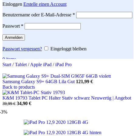
Einloggen
Erstelle einen Account
Erforderlich
Benutzername oder E-Mail-Adresse
*
Erforderlich
Passwort
*
Anmelden
Passwort vergessen?
Eingeloggt bleiben
0
items
Start
/
Tablet
/
Apple iPad
/
iPad Pro
Search
Samsung Galaxy S9+ 64GB Lila Gut
121,99
€
Back to products
K&M 19793 Tablet PC Halter Stativ schwarz Neuwertig | Angebot
Ursprünglicher
Aktueller
34,90
€
39,99
€
Preis
Preis
-3%
war:
ist:
39,99 €
34,90 €.