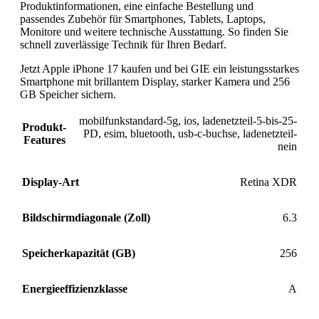
Produktinformationen, eine einfache Bestellung und
passendes Zubehör für Smartphones, Tablets, Laptops,
Monitore und weitere technische Ausstattung. So finden Sie
schnell zuverlässige Technik für Ihren Bedarf.
Jetzt Apple iPhone 17 kaufen und bei GIE ein leistungsstarkes
Smartphone mit brillantem Display, starker Kamera und 256
GB Speicher sichern.
mobilfunkstandard-5g
,
ios
,
ladenetzteil-5-bis-25-
Produkt-
PD
,
esim
,
bluetooth
,
usb-c-buchse
,
ladenetzteil-
Features
nein
Display-Art
Retina XDR
Bildschirmdiagonale (Zoll)
6.3
Speicherkapazität (GB)
256
Energieeffizienzklasse
A