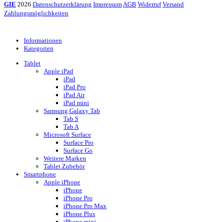
GIE
2026
Datenschutzerklärung
Impressum
AGB
Widerruf
Versand
Zahlungsmöglichkeiten
Informationen
Kategorien
Tablet
Apple iPad
iPad
iPad Pro
iPad Air
iPad mini
Samsung Galaxy Tab
Tab S
Tab A
Microsoft Surface
Surface Pro
Surface Go
Weitere Marken
Tablet Zubehör
Smartphone
Apple iPhone
iPhone
iPhone Pro
iPhone Pro Max
iPhone Plus
iPhone mini