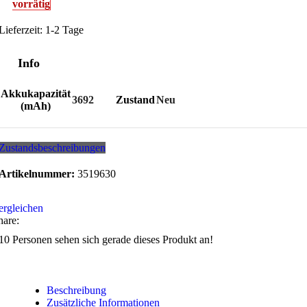
vorrätig
Lieferzeit:
1-2 Tage
Info
Akkukapazität
3692
Zustand
Neu
(mAh)
Zustandsbeschreibungen
Artikelnummer:
3519630
ergleichen
hare:
10
Personen sehen sich gerade dieses Produkt an!
Beschreibung
Zusätzliche Informationen