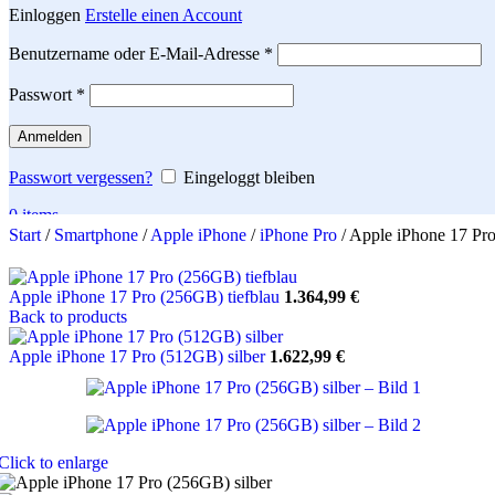
Einloggen
Erstelle einen Account
Erforderlich
Benutzername oder E-Mail-Adresse
*
Erforderlich
Passwort
*
Anmelden
Passwort vergessen?
Eingeloggt bleiben
0
items
Start
/
Smartphone
/
Apple iPhone
/
iPhone Pro
/
Apple iPhone 17 Pro
Search
Apple iPhone 17 Pro (256GB) tiefblau
1.364,99
€
Back to products
Apple iPhone 17 Pro (512GB) silber
1.622,99
€
Click to enlarge