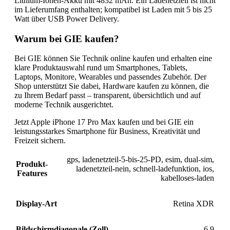
Lithium-Ionen-Akku mit 4832 mAh. Ein Ladenetzteil ist nicht
im Lieferumfang enthalten; kompatibel ist Laden mit 5 bis 25
Watt über USB Power Delivery.
Warum bei GIE kaufen?
Bei GIE können Sie Technik online kaufen und erhalten eine
klare Produktauswahl rund um Smartphones, Tablets,
Laptops, Monitore, Wearables und passendes Zubehör. Der
Shop unterstützt Sie dabei, Hardware kaufen zu können, die
zu Ihrem Bedarf passt – transparent, übersichtlich und auf
moderne Technik ausgerichtet.
Jetzt Apple iPhone 17 Pro Max kaufen und bei GIE ein
leistungsstarkes Smartphone für Business, Kreativität und
Freizeit sichern.
gps
,
ladenetzteil-5-bis-25-PD
,
esim
,
dual-sim
,
Produkt-
ladenetzteil-nein
,
schnell-ladefunktion
,
ios
,
Features
kabelloses-laden
Display-Art
Retina XDR
Bildschirmdiagonale (Zoll)
6.9