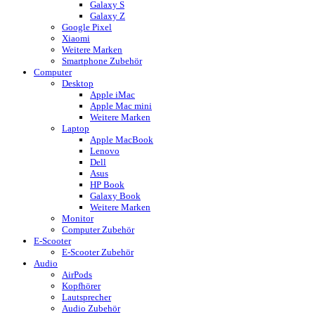
Galaxy S
Galaxy Z
Google Pixel
Xiaomi
Weitere Marken
Smartphone Zubehör
Computer
Desktop
Apple iMac
Apple Mac mini
Weitere Marken
Laptop
Apple MacBook
Lenovo
Dell
Asus
HP Book
Galaxy Book
Weitere Marken
Monitor
Computer Zubehör
E-Scooter
E-Scooter Zubehör
Audio
AirPods
Kopfhörer
Lautsprecher
Audio Zubehör