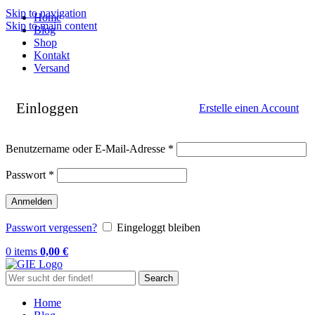
Skip to navigation
Home
Skip to main content
Blog
Shop
Kontakt
Versand
Einloggen
Erstelle einen Account
Erforderlich
Benutzername oder E-Mail-Adresse
*
Erforderlich
Passwort
*
Anmelden
Passwort vergessen?
Eingeloggt bleiben
0
items
0,00
€
Search
Home