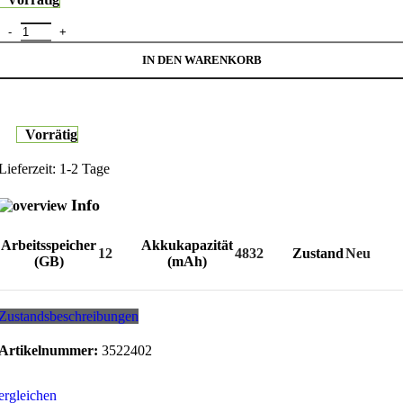
Apple iPhone 17 Pro Max (256GB) silber Menge
IN DEN WARENKORB
Vorrätig
Lieferzeit:
1-2 Tage
Info
Arbeitsspeicher
Akkukapazität
12
4832
Zustand
Neu
(GB)
(mAh)
Zustandsbeschreibungen
Artikelnummer:
3522402
ergleichen