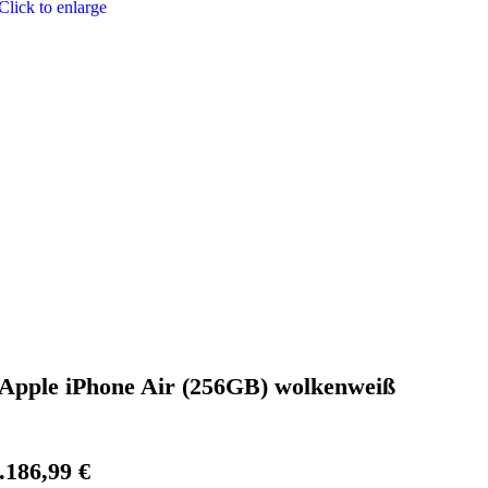
Click to enlarge
Apple iPhone Air (256GB) wolkenweiß
.186,99
€