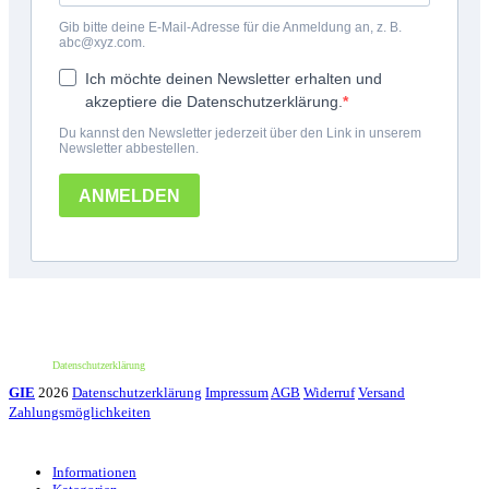
*100€ Mindestbestellwert. Der Wert des Rabattes beträgt 10€. Nur für deine erste
Bestellung und einmalig pro Person einlösbar. Nur bei erstmaliger Newsletter-
Anmeldung. Nicht mit anderen Aktionen oder Angeboten kombinierbar. Keine
Barauszahlung möglich.
Datenschutzerklärung
GIE
2026
Datenschutzerklärung
Impressum
AGB
Widerruf
Versand
Zahlungsmöglichkeiten
Informationen