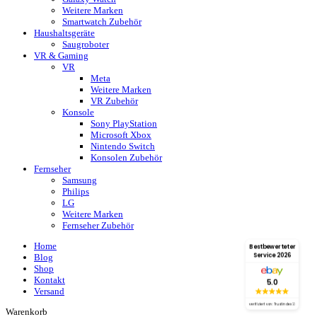
Weitere Marken
Smartwatch Zubehör
Haushaltsgeräte
Saugroboter
VR & Gaming
VR
Meta
Weitere Marken
VR Zubehör
Konsole
Sony PlayStation
Microsoft Xbox
Nintendo Switch
Konsolen Zubehör
Fernseher
Samsung
Philips
LG
Weitere Marken
Fernseher Zubehör
Home
Bestbewerteter
Service 2026
Blog
Shop
Kontakt
5.0
Versand
verifiziert von: Trustindex
Warenkorb