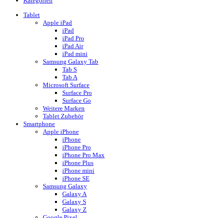
Kategorien
Tablet
Apple iPad
iPad
iPad Pro
iPad Air
iPad mini
Samsung Galaxy Tab
Tab S
Tab A
Microsoft Surface
Surface Pro
Surface Go
Weitere Marken
Tablet Zubehör
Smartphone
Apple iPhone
iPhone
iPhone Pro
iPhone Pro Max
iPhone Plus
iPhone mini
iPhone SE
Samsung Galaxy
Galaxy A
Galaxy S
Galaxy Z
Google Pixel