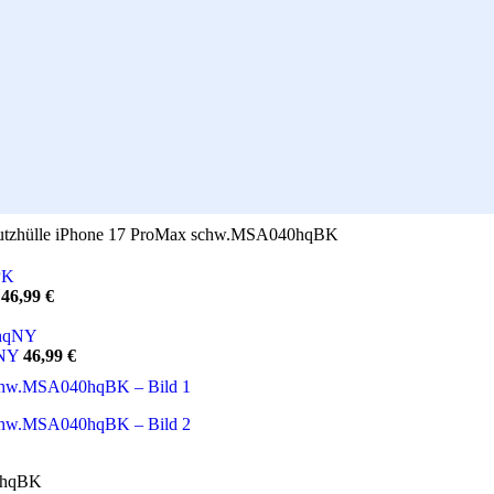
chutzhülle iPhone 17 ProMax schw.MSA040hqBK
K
46,99
€
qNY
46,99
€