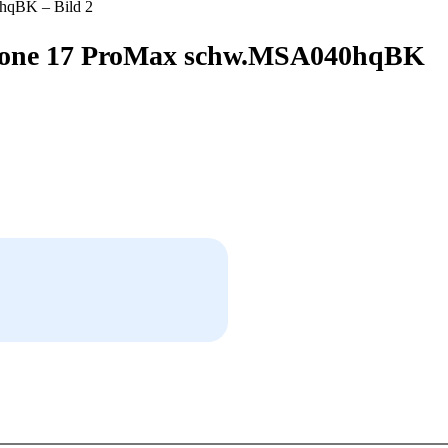
iPhone 17 ProMax schw.MSA040hqBK
hqBK Menge