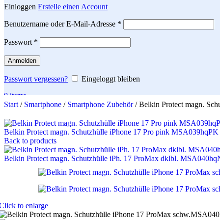
Einloggen
Erstelle einen Account
Erforderlich
Benutzername oder E-Mail-Adresse
*
Erforderlich
Passwort
*
Anmelden
Passwort vergessen?
Eingeloggt bleiben
0
items
Start
/
Smartphone
/
Smartphone Zubehör
/
Belkin Protect magn. S
Search
Belkin Protect magn. Schutzhülle iPhone 17 Pro pink MSA039hqP
Back to products
Belkin Protect magn. Schutzhülle iPh. 17 ProMax dklbl. MSA040h
Click to enlarge