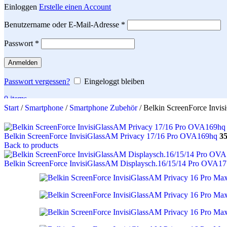
Einloggen
Erstelle einen Account
Erforderlich
Benutzername oder E-Mail-Adresse
*
Erforderlich
Passwort
*
Anmelden
Passwort vergessen?
Eingeloggt bleiben
0
items
Start
/
Smartphone
/
Smartphone Zubehör
/
Belkin ScreenForce Inv
Search
Belkin ScreenForce InvisiGlassAM Privacy 17/16 Pro OVA169hq
3
Back to products
Belkin ScreenForce InvisiGlassAM Displaysch.16/15/14 Pro OVA1