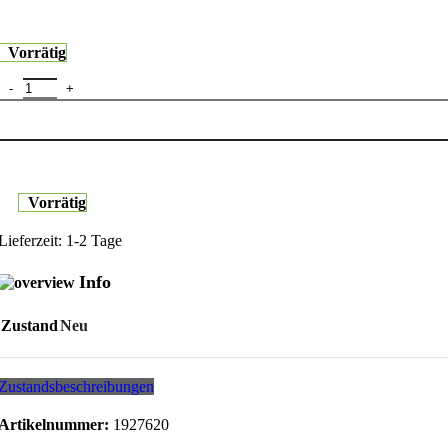
Vorrätig
Belkin ScreenForce InvisiGlassAM Privacy 16 Pro Max OVA170hq 
Vorrätig
Lieferzeit:
1-2 Tage
Info
Zustand
Neu
Zustandsbeschreibungen
Artikelnummer:
1927620