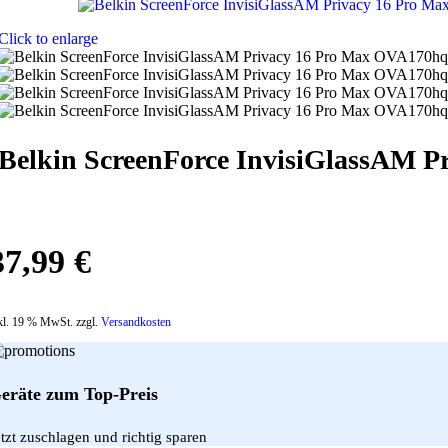
Click to enlarge
Belkin ScreenForce InvisiGlassAM 
37,99
€
kl. 19 % MwSt. zzgl.
Versandkosten
eräte zum Top-Preis
etzt zuschlagen und richtig sparen