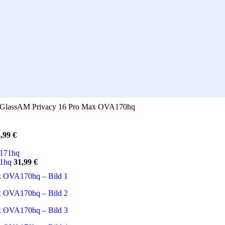
isiGlassAM Privacy 16 Pro Max OVA170hq
5,99
€
71hq
31,99
€