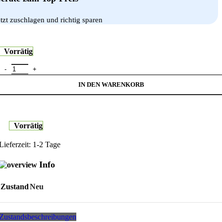
etzt zuschlagen und richtig sparen
Vorrätig
Belkin ScreenForce TemperedGlass Displayschutz 16 ProMax OVA1
IN DEN WARENKORB
Vorrätig
Lieferzeit:
1-2 Tage
Info
Zustand
Neu
Zustandsbeschreibungen