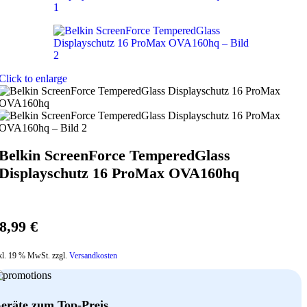
Click to enlarge
Belkin ScreenForce TemperedGlass
Displayschutz 16 ProMax OVA160hq
8,99
€
kl. 19 % MwSt. zzgl.
Versandkosten
eräte zum Top-Preis