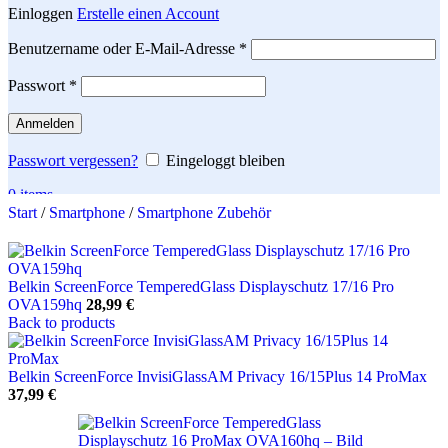
Einloggen
Erstelle einen Account
Erforderlich
Benutzername oder E-Mail-Adresse
*
Erforderlich
Passwort
*
Anmelden
Passwort vergessen?
Eingeloggt bleiben
0
items
Start
/
Smartphone
/
Smartphone Zubehör
Search
Belkin ScreenForce TemperedGlass Displayschutz 17/16 Pro
OVA159hq
28,99
€
Back to products
Belkin ScreenForce InvisiGlassAM Privacy 16/15Plus 14 ProMax
37,99
€