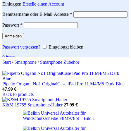
Einloggen
Erstelle einen Account
Erforderlich
Benutzername oder E-Mail-Adresse
*
Erforderlich
Passwort
*
Anmelden
Passwort vergessen?
Eingeloggt bleiben
0
items
Start
/
Smartphone
/
Smartphone Zubehör
Search
Pipetto Origami No1 OriginalCase iPad Pro 11 M4/M5 Dark Blue
47,99
€
Back to products
K&M 19755 Smartphone-Halter
27,99
€