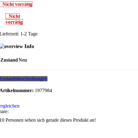
Nicht vorrätig
Nicht
vorrätig
Lieferzeit:
1-2 Tage
Info
Zustand
Neu
Zustandsbeschreibungen
Artikelnummer:
1977984
ergleichen
hare:
10
Personen sehen sich gerade dieses Produkt an!