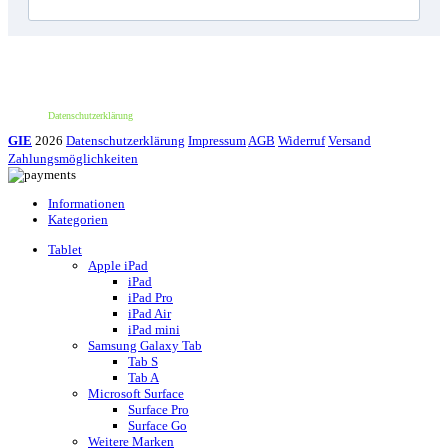
*100€ Mindestbestellwert. Der Wert des Rabattes beträgt 10€. Nur für deine erste
Bestellung und einmalig pro Person einlösbar. Nur bei erstmaliger Newsletter-
Anmeldung. Nicht mit anderen Aktionen oder Angeboten kombinierbar. Keine
Barauszahlung möglich.
Datenschutzerklärung
GIE
2026
Datenschutzerklärung
Impressum
AGB
Widerruf
Versand
Zahlungsmöglichkeiten
Informationen
Kategorien
Tablet
Apple iPad
iPad
iPad Pro
iPad Air
iPad mini
Samsung Galaxy Tab
Tab S
Tab A
Microsoft Surface
Surface Pro
Surface Go
Weitere Marken