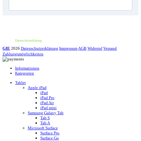
*100€ Mindestbestellwert. Der Wert des Rabattes beträgt 10€. Nur für deine erste
Bestellung und einmalig pro Person einlösbar. Nur bei erstmaliger Newsletter-
Anmeldung. Nicht mit anderen Aktionen oder Angeboten kombinierbar. Keine
Barauszahlung möglich.
Datenschutzerklärung
GIE
2026
Datenschutzerklärung
Impressum
AGB
Widerruf
Versand
Zahlungsmöglichkeiten
Informationen
Kategorien
Tablet
Apple iPad
iPad
iPad Pro
iPad Air
iPad mini
Samsung Galaxy Tab
Tab S
Tab A
Microsoft Surface
Surface Pro
Surface Go