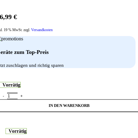
6,99
€
kl. 19 % MwSt. zzgl.
Versandkosten
eräte zum Top-Preis
etzt zuschlagen und richtig sparen
Vorrätig
Decoded Leather Backcover iPhone 17 Navy Shadow Menge
IN DEN WARENKORB
Vorrätig