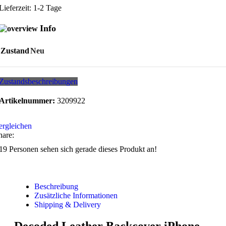
Lieferzeit:
1-2 Tage
Info
Zustand
Neu
Zustandsbeschreibungen
Artikelnummer:
3209922
ergleichen
hare:
19
Personen sehen sich gerade dieses Produkt an!
Beschreibung
Zusätzliche Informationen
Shipping & Delivery
Decoded Leather Backcover iPhone