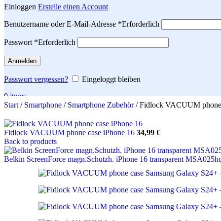
Einloggen
Erstelle einen Account
Benutzername oder E-Mail-Adresse
*
Erforderlich
Passwort
*
Erforderlich
Anmelden
Passwort vergessen?
Eingeloggt bleiben
0
items
Start
/
Smartphone
/
Smartphone Zubehör
/
Fidlock VACUUM phone 
Search
Fidlock VACUUM phone case iPhone 16
34,99
€
Back to products
Belkin ScreenForce magn.Schutzh. iPhone 16 transparent MSA025