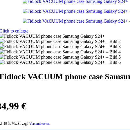
Click to enlarge
Fidlock VACUUM phone case Samsu
34,99
€
kl. 19 % MwSt. zzgl.
Versandkosten