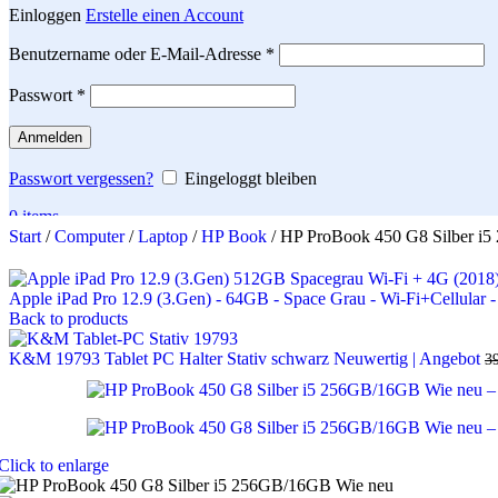
Einloggen
Erstelle einen Account
Erforderlich
Benutzername oder E-Mail-Adresse
*
Erforderlich
Passwort
*
Anmelden
Passwort vergessen?
Eingeloggt bleiben
0
items
Start
/
Computer
/
Laptop
/
HP Book
/
HP ProBook 450 G8 Silber i
Search
Apple iPad Pro 12.9 (3.Gen) - 64GB - Space Grau - Wi-Fi+Cellular 
Back to products
K&M 19793 Tablet PC Halter Stativ schwarz Neuwertig | Angebot
3
Click to enlarge