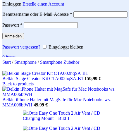
Einloggen
Erstelle einen Account
Erforderlich
Benutzername oder E-Mail-Adresse
*
Erforderlich
Passwort
*
Anmelden
Passwort vergessen?
Eingeloggt bleiben
0
items
Start
/
Smartphone
/
Smartphone Zubehör
Search
Belkin Stage Creator Kit CTA002hqSA-B1
159,99
€
Back to products
Belkin iPhone Halter mit MagSafe für Mac Notebooks ws.
MMA006btWH
49,99
€