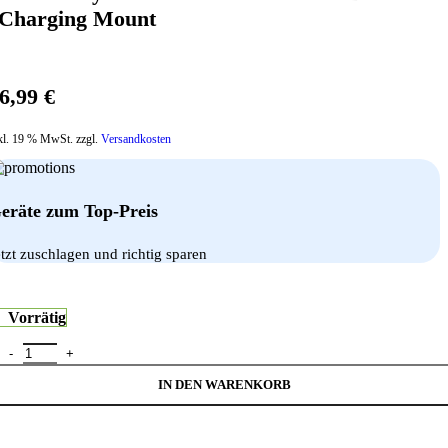
Charging Mount
6,99
€
kl. 19 % MwSt. zzgl.
Versandkosten
eräte zum Top-Preis
etzt zuschlagen und richtig sparen
Vorrätig
iOttie Easy One Touch 2 Air Vent / CD Charging Mount Menge
IN DEN WARENKORB