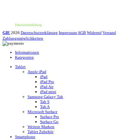
*100€ Mindestbestellwert. Der Wert des Rabattes beträgt 10€. Nur für deine erste
Bestellung und einmalig pro Person einlösbar. Nur bei erstmaliger Newsletter-
Anmeldung. Nicht mit anderen Aktionen oder Angeboten kombinierbar. Keine
Barauszahlung möglich.
Datenschutzerklärung
GIE
2026
Datenschutzerklärung
Impressum
AGB
Widerruf
Versand
Zahlungsmöglichkeiten
Informationen
Kategorien
Tablet
Apple iPad
iPad
iPad Pro
iPad Air
iPad mini
Samsung Galaxy Tab
Tab S
Tab A
Microsoft Surface
Surface Pro
Surface Go
Weitere Marken
Tablet Zubehör
Smartphone