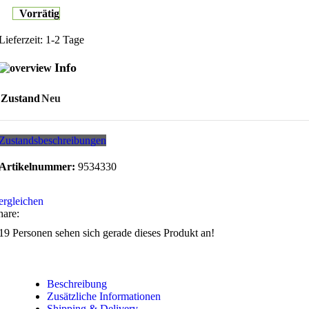
Vorrätig
Lieferzeit:
1-2 Tage
Info
Zustand
Neu
Zustandsbeschreibungen
Artikelnummer:
9534330
ergleichen
hare:
19
Personen sehen sich gerade dieses Produkt an!
Beschreibung
Zusätzliche Informationen
Shipping & Delivery