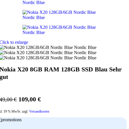
Click to enlarge
Nokia X20 8GB RAM 128GB SSD Blau Sehr
gut
Ursprünglicher
Aktueller
109,00
€
49,00
€
Preis
Preis
kl. 19 % MwSt. zzgl.
Versandkosten
war:
ist:
149,00 €
109,00 €.