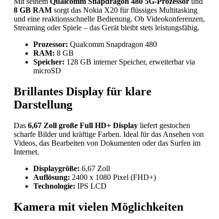
Mit seinem
Qualcomm Snapdragon 480 5G-Prozessor
und
8 GB RAM
sorgt das Nokia X20 für flüssiges Multitasking
und eine reaktionsschnelle Bedienung. Ob Videokonferenzen,
Streaming oder Spiele – das Gerät bleibt stets leistungsfähig.
Prozessor:
Qualcomm Snapdragon 480
RAM:
8 GB
Speicher:
128 GB interner Speicher, erweiterbar via
microSD
Brillantes Display für klare
Darstellung
Das
6,67 Zoll große Full HD+ Display
liefert gestochen
scharfe Bilder und kräftige Farben. Ideal für das Ansehen von
Videos, das Bearbeiten von Dokumenten oder das Surfen im
Internet.
Displaygröße:
6,67 Zoll
Auflösung:
2400 x 1080 Pixel (FHD+)
Technologie:
IPS LCD
Kamera mit vielen Möglichkeiten