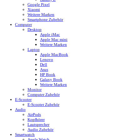
Google Pixel
Xiaomi
Weitere Marken
Smartphone Zubehör
Computer
Desktop
Apple iMac
Apple Mac mini
Weitere Marken
Laptop
Apple MacBook
Lenovo
Dell
Asus
HP Book
Galaxy Book
Weitere Marken
Monitor
Computer Zubehör
E-Scooter
E-Scooter Zubehör
Audio
AirPods
Kopfhörer
Lautsprecher
Audio Zubehör
Smartwatch
Apple Watch