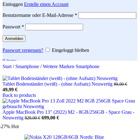
Einloggen
Erstelle einen Account
Erforderlich
Benutzername oder E-Mail-Adresse
*
Erforderlich
Passwort
*
Anmelden
Passwort vergessen?
Eingeloggt bleiben
0
items
Start
/
Smartphone
/
Weitere Marken Smartphone
Search
Tablet Bodenständer (weiß) - (ohne Aufsatz) Neuwertig
89,00
€
Ursprünglicher
Aktueller
49,99
€
Preis
Preis
Back to products
war:
ist:
89,00 €
49,99 €.
Apple MacBook Pro 13″ (2022) M2 - 8GB/256GB - Space Grau -
Ursprünglicher
Aktueller
Neuwertig
699,00
€
829,00
€
Preis
Preis
-27%
Hot
war:
ist:
829,00 €
699,00 €.