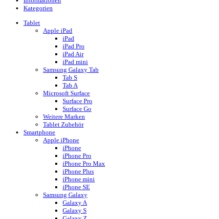
Informationen
Kategorien
Tablet
Apple iPad
iPad
iPad Pro
iPad Air
iPad mini
Samsung Galaxy Tab
Tab S
Tab A
Microsoft Surface
Surface Pro
Surface Go
Weitere Marken
Tablet Zubehör
Smartphone
Apple iPhone
iPhone
iPhone Pro
iPhone Pro Max
iPhone Plus
iPhone mini
iPhone SE
Samsung Galaxy
Galaxy A
Galaxy S
Galaxy Z