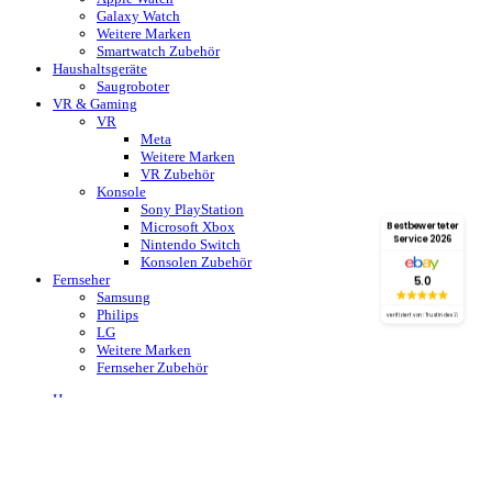
Galaxy Watch
Weitere Marken
Smartwatch Zubehör
Haushaltsgeräte
Saugroboter
VR & Gaming
VR
Meta
Weitere Marken
VR Zubehör
Konsole
Sony PlayStation
Microsoft Xbox
Bestbewerteter
Service 2026
Nintendo Switch
Konsolen Zubehör
Fernseher
5.0
Samsung
Philips
verifiziert von: Trustindex
LG
Weitere Marken
Fernseher Zubehör
Home
Blog
Shop
Kontakt
Versand