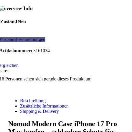
Info
Zustand
Neu
Zustandsbeschreibungen
Artikelnummer:
3161034
ergleichen
hare:
16
Personen sehen sich gerade dieses Produkt an!
Beschreibung
Zusätzliche Informationen
Shipping & Delivery
Nomad Modern Case iPhone 17 Pro
Max kaufen – schlanker Schutz für