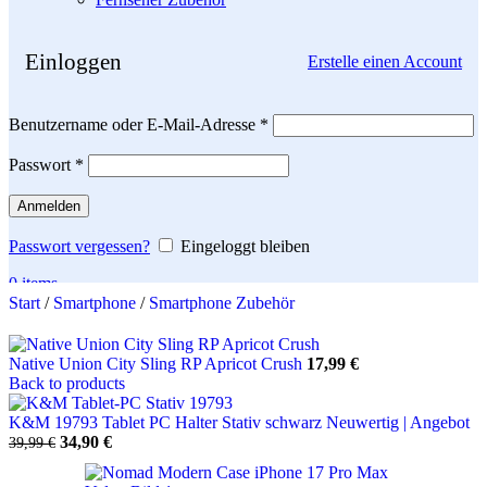
Einloggen
Erstelle einen Account
Erforderlich
Benutzername oder E-Mail-Adresse
*
Erforderlich
Passwort
*
Anmelden
Passwort vergessen?
Eingeloggt bleiben
0
items
Start
/
Smartphone
/
Smartphone Zubehör
Search
Native Union City Sling RP Apricot Crush
17,99
€
Back to products
K&M 19793 Tablet PC Halter Stativ schwarz Neuwertig | Angebot
Ursprünglicher
Aktueller
34,90
€
39,99
€
Preis
Preis
war:
ist: