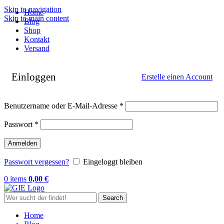
Skip to navigation
Home
Skip to main content
Blog
Shop
Kontakt
Versand
Einloggen
Erstelle einen Account
Erforderlich
Benutzername oder E-Mail-Adresse
*
Erforderlich
Passwort
*
Anmelden
Passwort vergessen?
Eingeloggt bleiben
0
items
0,00
€
Search
Home