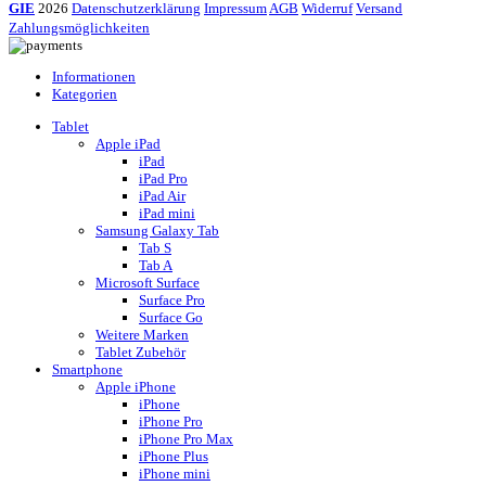
GIE
2026
Datenschutzerklärung
Impressum
AGB
Widerruf
Versand
Zahlungsmöglichkeiten
Informationen
Kategorien
Tablet
Apple iPad
iPad
iPad Pro
iPad Air
iPad mini
Samsung Galaxy Tab
Tab S
Tab A
Microsoft Surface
Surface Pro
Surface Go
Weitere Marken
Tablet Zubehör
Smartphone
Apple iPhone
iPhone
iPhone Pro
iPhone Pro Max
iPhone Plus
iPhone mini