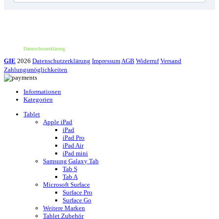
*100€ Mindestbestellwert. Der Wert des Rabattes beträgt 10€. Nur für deine erste
Bestellung und einmalig pro Person einlösbar. Nur bei erstmaliger Newsletter-
Anmeldung. Nicht mit anderen Aktionen oder Angeboten kombinierbar. Keine
Barauszahlung möglich.
Datenschutzerklärung
GIE
2026
Datenschutzerklärung
Impressum
AGB
Widerruf
Versand
Zahlungsmöglichkeiten
Informationen
Kategorien
Tablet
Apple iPad
iPad
iPad Pro
iPad Air
iPad mini
Samsung Galaxy Tab
Tab S
Tab A
Microsoft Surface
Surface Pro
Surface Go
Weitere Marken
Tablet Zubehör