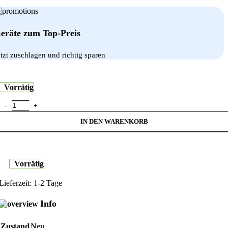
eräte zum Top-Preis
etzt zuschlagen und richtig sparen
Vorrätig
PanzerGlass Privacy Screen Protector iPhone 15 Pro Max UWF Meng
IN DEN WARENKORB
Vorrätig
Lieferzeit:
1-2 Tage
Info
Zustand
Neu