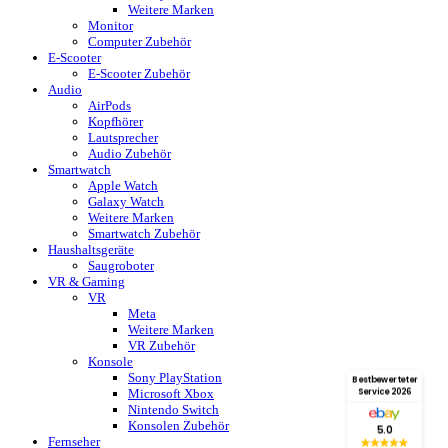
Weitere Marken
Monitor
Computer Zubehör
E-Scooter
E-Scooter Zubehör
Audio
AirPods
Kopfhörer
Lautsprecher
Audio Zubehör
Smartwatch
Apple Watch
Galaxy Watch
Weitere Marken
Smartwatch Zubehör
Haushaltsgeräte
Saugroboter
VR & Gaming
VR
Meta
Weitere Marken
VR Zubehör
Konsole
Sony PlayStation
Bestbewerteter
Service 2026
Microsoft Xbox
Nintendo Switch
Konsolen Zubehör
5.0
Fernseher