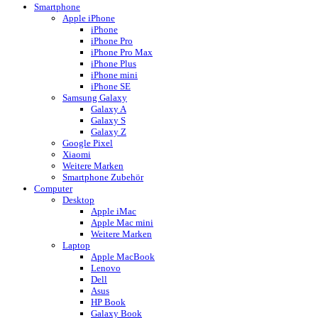
Smartphone
Apple iPhone
iPhone
iPhone Pro
iPhone Pro Max
iPhone Plus
iPhone mini
iPhone SE
Samsung Galaxy
Galaxy A
Galaxy S
Galaxy Z
Google Pixel
Xiaomi
Weitere Marken
Smartphone Zubehör
Computer
Desktop
Apple iMac
Apple Mac mini
Weitere Marken
Laptop
Apple MacBook
Lenovo
Dell
Asus
HP Book
Galaxy Book