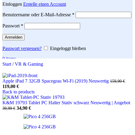
Einloggen
Erstelle einen Account
Erforderlich
Benutzername oder E-Mail-Adresse
*
Erforderlich
Passwort
*
Anmelden
Passwort vergessen?
Eingeloggt bleiben
0
items
Start
/
VR & Gaming
Search
Apple iPad 7 32GB Spacegrau Wi-Fi (2019) Neuwertig
159,90
€
Ursprünglicher
Aktueller
119,00
€
Preis
Preis
Back to products
war:
ist:
159,90 €
119,00 €.
K&M 19793 Tablet PC Halter Stativ schwarz Neuwertig | Angebot
Ursprünglicher
Aktueller
34,90
€
39,99
€
Preis
Preis
war:
ist:
39,99 €
34,90 €.