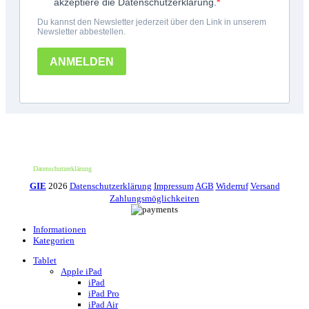
*100€ Mindestbestellwert. Der Wert des Rabattes beträgt 10€. Nur für deine erste
Bestellung und einmalig pro Person einlösbar. Nur bei erstmaliger Newsletter-
Anmeldung. Nicht mit anderen Aktionen oder Angeboten kombinierbar. Keine
Barauszahlung möglich.
Datenschutzerklärung
GIE
2026
Datenschutzerklärung
Impressum
AGB
Widerruf
Versand
Zahlungsmöglichkeiten
Informationen
Kategorien
Tablet
Apple iPad
iPad
iPad Pro
iPad Air