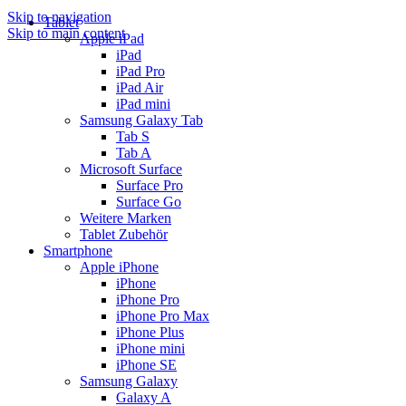
Skip to navigation
Tablet
Skip to main content
Apple iPad
iPad
iPad Pro
iPad Air
iPad mini
Samsung Galaxy Tab
Tab S
Tab A
Microsoft Surface
Surface Pro
Surface Go
Weitere Marken
Tablet Zubehör
Smartphone
Apple iPhone
iPhone
iPhone Pro
iPhone Pro Max
iPhone Plus
iPhone mini
iPhone SE
Samsung Galaxy
Galaxy A