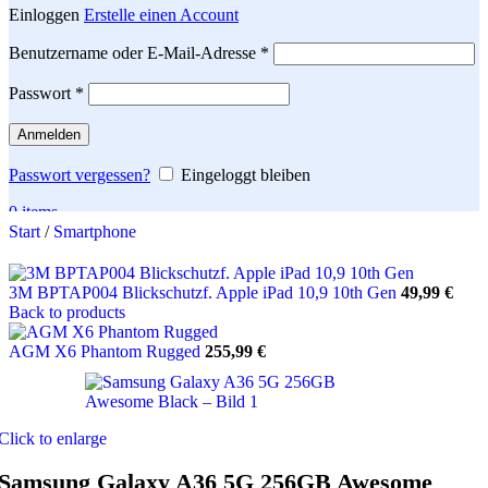
Einloggen
Erstelle einen Account
Erforderlich
Benutzername oder E-Mail-Adresse
*
Erforderlich
Passwort
*
Anmelden
Passwort vergessen?
Eingeloggt bleiben
0
items
Start
/
Smartphone
Search
3M BPTAP004 Blickschutzf. Apple iPad 10,9 10th Gen
49,99
€
Back to products
AGM X6 Phantom Rugged
255,99
€
Click to enlarge
Samsung Galaxy A36 5G 256GB Awesome