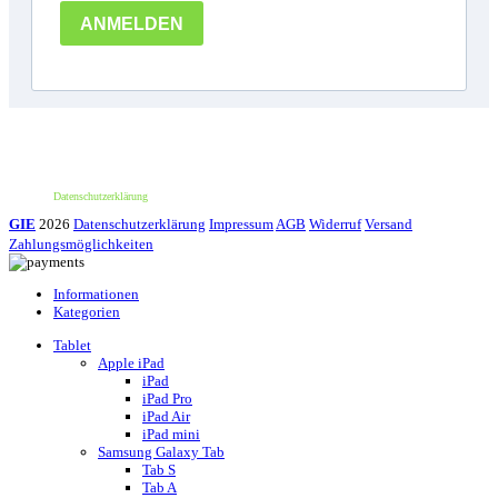
*100€ Mindestbestellwert. Der Wert des Rabattes beträgt 10€. Nur für deine erste
Bestellung und einmalig pro Person einlösbar. Nur bei erstmaliger Newsletter-
Anmeldung. Nicht mit anderen Aktionen oder Angeboten kombinierbar. Keine
Barauszahlung möglich.
Datenschutzerklärung
GIE
2026
Datenschutzerklärung
Impressum
AGB
Widerruf
Versand
Zahlungsmöglichkeiten
Informationen
Kategorien
Tablet
Apple iPad
iPad
iPad Pro
iPad Air
iPad mini
Samsung Galaxy Tab
Tab S
Tab A