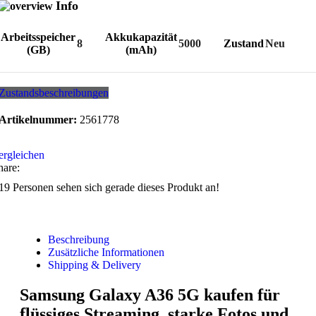
Info
Arbeitsspeicher
Akkukapazität
8
5000
Zustand
Neu
(GB)
(mAh)
Zustandsbeschreibungen
Artikelnummer:
2561778
ergleichen
hare:
19
Personen sehen sich gerade dieses Produkt an!
Beschreibung
Zusätzliche Informationen
Shipping & Delivery
Samsung Galaxy A36 5G kaufen für
flüssiges Streaming, starke Fotos und