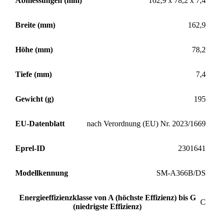
Abmessungen (mm)
162,9 x 78,2 x 7,4
Breite (mm)
162,9
Höhe (mm)
78,2
Tiefe (mm)
7,4
Gewicht (g)
195
EU-Datenblatt
nach Verordnung (EU) Nr. 2023/1669
Eprel-ID
2301641
Modellkennung
SM-A366B/DS
Energieeffizienzklasse von A (höchste Effizienz) bis G
C
(niedrigste Effizienz)