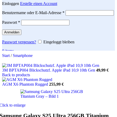
Einloggen
Erstelle einen Account
Erforderlich
Benutzername oder E-Mail-Adresse
*
Erforderlich
Passwort
*
Anmelden
Passwort vergessen?
Eingeloggt bleiben
0
items
Start
/
Smartphone
Search
3M BPTAP004 Blickschutzf. Apple iPad 10,9 10th Gen
49,99
€
Back to products
AGM X6 Phantom Rugged
255,99
€
Click to enlarge
Samsung Galaxy S25 Ultra 256GB Titanium