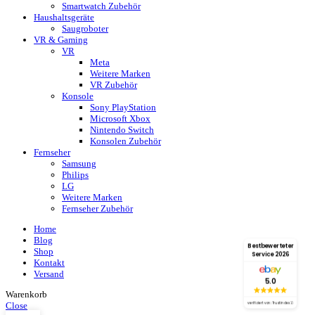
Smartwatch Zubehör
Haushaltsgeräte
Saugroboter
VR & Gaming
VR
Meta
Weitere Marken
VR Zubehör
Konsole
Sony PlayStation
Microsoft Xbox
Nintendo Switch
Konsolen Zubehör
Fernseher
Samsung
Philips
LG
Weitere Marken
Fernseher Zubehör
Home
Blog
Bestbewerteter
Shop
Service 2026
Kontakt
Versand
5.0
Warenkorb
Close
verifiziert von: Trustindex