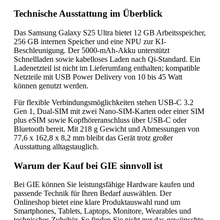
Technische Ausstattung im Überblick
Das Samsung Galaxy S25 Ultra bietet 12 GB Arbeitsspeicher,
256 GB internen Speicher und eine NPU zur KI-
Beschleunigung. Der 5000-mAh-Akku unterstützt
Schnellladen sowie kabelloses Laden nach Qi-Standard. Ein
Ladenetzteil ist nicht im Lieferumfang enthalten; kompatible
Netzteile mit USB Power Delivery von 10 bis 45 Watt
können genutzt werden.
Für flexible Verbindungsmöglichkeiten stehen USB-C 3.2
Gen 1, Dual-SIM mit zwei Nano-SIM-Karten oder einer SIM
plus eSIM sowie Kopfhöreranschluss über USB-C oder
Bluetooth bereit. Mit 218 g Gewicht und Abmessungen von
77,6 x 162,8 x 8,2 mm bleibt das Gerät trotz großer
Ausstattung alltagstauglich.
Warum der Kauf bei GIE sinnvoll ist
Bei GIE können Sie leistungsfähige Hardware kaufen und
passende Technik für Ihren Bedarf auswählen. Der
Onlineshop bietet eine klare Produktauswahl rund um
Smartphones, Tablets, Laptops, Monitore, Wearables und
technisches Zubehör. So finden Sie nicht nur das gewünschte