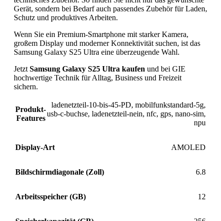
Gerät, sondern bei Bedarf auch passendes Zubehör für Laden,
Schutz und produktives Arbeiten.
Wenn Sie ein Premium-Smartphone mit starker Kamera,
großem Display und moderner Konnektivität suchen, ist das
Samsung Galaxy S25 Ultra eine überzeugende Wahl.
Jetzt
Samsung Galaxy S25 Ultra kaufen
und bei GIE
hochwertige Technik für Alltag, Business und Freizeit
sichern.
ladenetzteil-10-bis-45-PD
,
mobilfunkstandard-5g
,
Produkt-
usb-c-buchse
,
ladenetzteil-nein
,
nfc
,
gps
,
nano-sim
,
Features
npu
Display-Art
AMOLED
Bildschirmdiagonale (Zoll)
6.8
Arbeitsspeicher (GB)
12