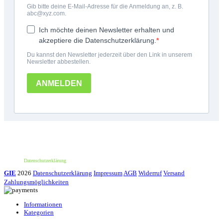
*100€ Mindestbestellwert. Der Wert des Rabattes beträgt 10€. Nur für deine erste
Bestellung und einmalig pro Person einlösbar. Nur bei erstmaliger Newsletter-
Anmeldung. Nicht mit anderen Aktionen oder Angeboten kombinierbar. Keine
Barauszahlung möglich.
Datenschutzerklärung
GIE
2026
Datenschutzerklärung
Impressum
AGB
Widerruf
Versand
Zahlungsmöglichkeiten
Informationen
Kategorien