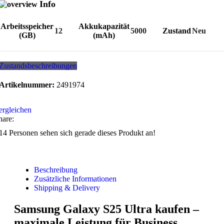
Info
Arbeitsspeicher
Akkukapazität
12
5000
Zustand
Neu
(GB)
(mAh)
Zustandsbeschreibungen
Artikelnummer:
2491974
ergleichen
hare:
14
Personen sehen sich gerade dieses Produkt an!
Beschreibung
Zusätzliche Informationen
Shipping & Delivery
Samsung Galaxy S25 Ultra kaufen –
maximale Leistung für Business,