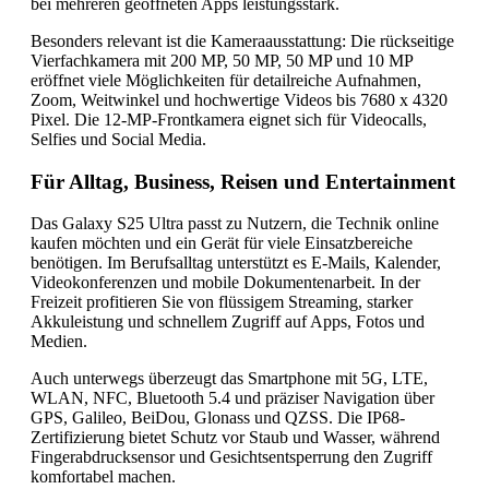
bei mehreren geöffneten Apps leistungsstark.
Besonders relevant ist die Kameraausstattung: Die rückseitige
Vierfachkamera mit 200 MP, 50 MP, 50 MP und 10 MP
eröffnet viele Möglichkeiten für detailreiche Aufnahmen,
Zoom, Weitwinkel und hochwertige Videos bis 7680 x 4320
Pixel. Die 12-MP-Frontkamera eignet sich für Videocalls,
Selfies und Social Media.
Für Alltag, Business, Reisen und Entertainment
Das Galaxy S25 Ultra passt zu Nutzern, die Technik online
kaufen möchten und ein Gerät für viele Einsatzbereiche
benötigen. Im Berufsalltag unterstützt es E-Mails, Kalender,
Videokonferenzen und mobile Dokumentenarbeit. In der
Freizeit profitieren Sie von flüssigem Streaming, starker
Akkuleistung und schnellem Zugriff auf Apps, Fotos und
Medien.
Auch unterwegs überzeugt das Smartphone mit 5G, LTE,
WLAN, NFC, Bluetooth 5.4 und präziser Navigation über
GPS, Galileo, BeiDou, Glonass und QZSS. Die IP68-
Zertifizierung bietet Schutz vor Staub und Wasser, während
Fingerabdrucksensor und Gesichtsentsperrung den Zugriff
komfortabel machen.