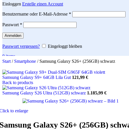
Einloggen
Erstelle einen Account
Erforderlich
Benutzername oder E-Mail-Adresse
*
Erforderlich
Passwort
*
Anmelden
Passwort vergessen?
Eingeloggt bleiben
0
items
Start
/
Smartphone
/
Samsung Galaxy S26+ (256GB) schwarz
Search
Samsung Galaxy S9+ 64GB Lila Gut
121,99
€
Back to products
Samsung Galaxy S26 Ultra (512GB) schwarz
1.185,99
€
Click to enlarge
Samsung Galaxy S26+ (256GB) schw