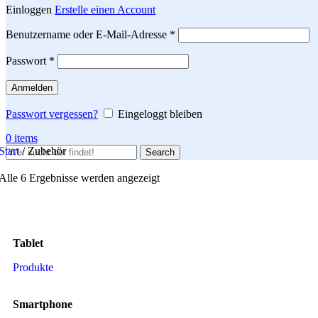
Einloggen
Erstelle einen Account
Erforderlich
Benutzername oder E-Mail-Adresse
*
Erforderlich
Passwort
*
Anmelden
Passwort vergessen?
Eingeloggt bleiben
0
items
Start
/
Zubehör
Search
Alle 6 Ergebnisse werden angezeigt
Tablet
Produkte
Smartphone