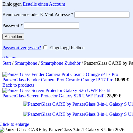
Einloggen
Erstelle einen Account
Erforderlich
Benutzername oder E-Mail-Adresse
*
Erforderlich
Passwort
*
Anmelden
Passwort vergessen?
Eingeloggt bleiben
0
items
Start
/
Smartphone
/
Smartphone Zubehör
/
PanzerGlass CARE by Pan
Search
PanzerGlass Fender Camera Prot Cosmic Orange iP 17 Pro
18,99
€
Back to products
PanzerGlass Screen Protector Galaxy S26 UWF Fastfit
28,99
€
Click to enlarge