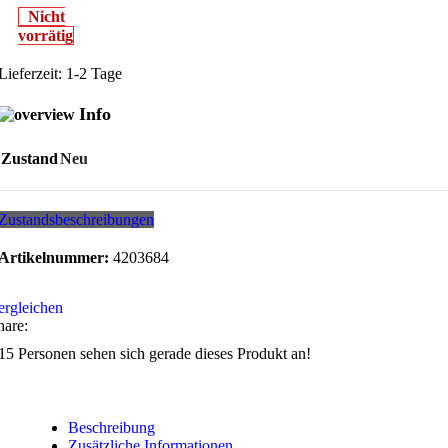
Nicht
vorrätig
Lieferzeit:
1-2 Tage
Info
Zustand
Neu
Zustandsbeschreibungen
Artikelnummer:
4203684
ergleichen
hare:
15
Personen sehen sich gerade dieses Produkt an!
Beschreibung
Zusätzliche Informationen