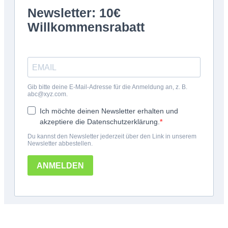
*100€ Mindestbestellwert. Der Wert des Rabattes beträgt 10€. Nur für deine erste
Bestellung und einmalig pro Person einlösbar. Nur bei erstmaliger Newsletter-