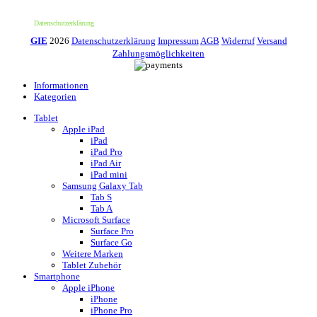
Anmeldung. Nicht mit anderen Aktionen oder Angeboten kombinierbar. Keine
Barauszahlung möglich.
Datenschutzerklärung
GIE
2026
Datenschutzerklärung
Impressum
AGB
Widerruf
Versand
Zahlungsmöglichkeiten
Informationen
Kategorien
Tablet
Apple iPad
iPad
iPad Pro
iPad Air
iPad mini
Samsung Galaxy Tab
Tab S
Tab A
Microsoft Surface
Surface Pro
Surface Go
Weitere Marken
Tablet Zubehör
Smartphone
Apple iPhone
iPhone
iPhone Pro